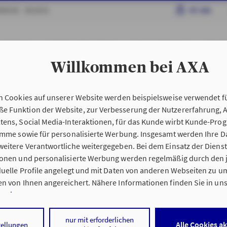
RRIERE
MEDIEN
MY AXA
AHRZEUGE
HAFTPFLICHT & RECHT
HAUS & WOHNUNG
GESUN
Willkommen bei AXA
n Cookies auf unserer Website werden beispielsweise verwendet fü
ng
Einfach, günstig & zu
 Funktion der Website, zur Verbesserung der Nutzererfahrung, 
tens, Social Media-Interaktionen, für das Kunde wirbt Kunde-Pro
ramme sowie für personalisierte Werbung. Insgesamt werden Ihre D
eitere Verantwortliche weitergegeben. Bei dem Einsatz der Dienste
ionen und personalisierte Werbung werden regelmäßig durch den 
iduelle Profile angelegt und mit Daten von anderen Webseiten zu 
n von Ihnen angereichert. Nähere Informationen finden Sie in un
nweisen
.
 auf „Alle Cookies akzeptieren" stimmen Sie für alle nicht technisc
nur mit erforderlichen
Alle Cookies a
tellungen