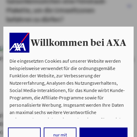
Saisonkennzeichen eine Feinstaub-
Plakette, um die Umweltzonen
befahren zu dürfen?​
Willkommen bei AXA
Weitere
Produkte von AXA
Kfz-Versicherung
Motorradversicherung
Die eingesetzten Cookies auf unserer Website werden
beispielsweise verwendet für die ordnungsgemäße
Funktion der Website, zur Verbesserung der
Nutzererfahrung, Analysen des Nutzungsverhaltens,
Social Media-Interaktionen, für das Kunde wirbt Kunde-
Programm, die Affiliate-Programme sowie für
personalisierte Werbung. Insgesamt werden Ihre Daten
an maximal sechs weitere Verantwortliche
Private Haftpflichtversicherung
Hausratversicherung
weitergegeben. Bei dem Einsatz der Dienste für Social
Berufsunfähigkeitsversicherung
Kfz-Versicherung
Media-Interaktionen und personalisierte Werbung
Gebäudeversicherung
Service Apps
Versicherungslexikon
werden regelmäßig durch den jeweiligen Anbieter
nur mit