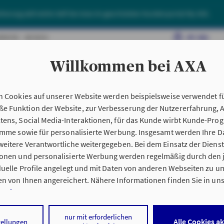
cherung zahlreiche Self-Services im geschützten Kundenportal My AXA.
RRIERE
MEDIEN
MY AXA
Willkommen bei AXA
AHRZEUGE
HAFTPFLICHT & RECHT
HAUS & WOHNUNG
GESUN
n Cookies auf unserer Website werden beispielsweise verwendet fü
 Funktion der Website, zur Verbesserung der Nutzererfahrung, 
tens, Social Media-Interaktionen, für das Kunde wirbt Kunde-Pro
ramme sowie für personalisierte Werbung. Insgesamt werden Ihre D
für Fahrzeuge
Unterwe
eitere Verantwortliche weitergegeben. Bei dem Einsatz der Dienste
ionen und personalisierte Werbung werden regelmäßig durch den 
iduelle Profile angelegt und mit Daten von anderen Webseiten zu 
n von Ihnen angereichert. Nähere Informationen finden Sie in un
nweisen
.
 auf „Alle Cookies akzeptieren" stimmen Sie für alle nicht technisc
nur mit erforderlichen
Alle Cookies a
tellungen