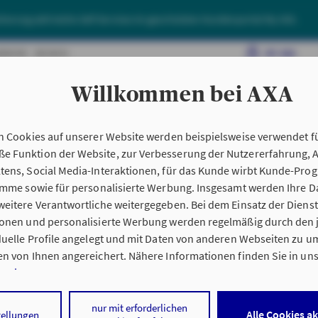
cherung zahlreiche Self-Services im geschützten Kundenportal My AXA.
RRIERE
MEDIEN
MY AXA
Willkommen bei AXA
AHRZEUGE
HAFTPFLICHT & RECHT
HAUS & WOHNUNG
GESUN
n Cookies auf unserer Website werden beispielsweise verwendet fü
 Funktion der Website, zur Verbesserung der Nutzererfahrung, 
tens, Social Media-Interaktionen, für das Kunde wirbt Kunde-Pro
ramme sowie für personalisierte Werbung. Insgesamt werden Ihre D
für Fahrzeuge
Unterwe
eitere Verantwortliche weitergegeben. Bei dem Einsatz der Dienste
ionen und personalisierte Werbung werden regelmäßig durch den 
iduelle Profile angelegt und mit Daten von anderen Webseiten zu 
n von Ihnen angereichert. Nähere Informationen finden Sie in un
nweisen
.
 auf „Alle Cookies akzeptieren" stimmen Sie für alle nicht technisc
nur mit erforderlichen
Alle Cookies a
tellungen