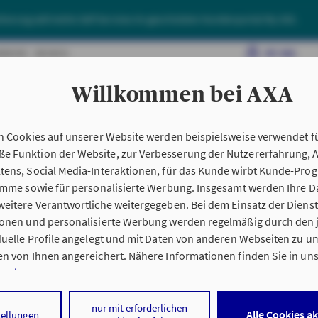
cherung zahlreiche Self-Services im geschützten Kundenportal My AXA.
RRIERE
MEDIEN
MY AXA
Willkommen bei AXA
AHRZEUGE
HAFTPFLICHT & RECHT
HAUS & WOHNUNG
GESUN
n Cookies auf unserer Website werden beispielsweise verwendet fü
 Funktion der Website, zur Verbesserung der Nutzererfahrung, 
tens, Social Media-Interaktionen, für das Kunde wirbt Kunde-Pro
ramme sowie für personalisierte Werbung. Insgesamt werden Ihre D
für Fahrzeuge
Unterwe
eitere Verantwortliche weitergegeben. Bei dem Einsatz der Dienste
ionen und personalisierte Werbung werden regelmäßig durch den 
iduelle Profile angelegt und mit Daten von anderen Webseiten zu 
n von Ihnen angereichert. Nähere Informationen finden Sie in un
nweisen
.
 auf „Alle Cookies akzeptieren" stimmen Sie für alle nicht technisc
nur mit erforderlichen
Alle Cookies a
tellungen