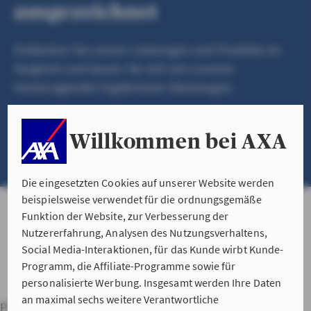
ausgezeichnet
Entdecken Sie unsere Leistungen und Produkte im
Vergleich und lassen Sie sich von unseren
hervorragenden Ergebnissen überzeugen.
Willkommen bei AXA
TESTS PRODUKTE UND SERVICES
Die eingesetzten Cookies auf unserer Website werden
beispielsweise verwendet für die ordnungsgemäße
Funktion der Website, zur Verbesserung der
Nutzererfahrung, Analysen des Nutzungsverhaltens,
Social Media-Interaktionen, für das Kunde wirbt Kunde-
Programm, die Affiliate-Programme sowie für
personalisierte Werbung. Insgesamt werden Ihre Daten
an maximal sechs weitere Verantwortliche
Private Haftpflichtversicherung
Hausratversicherung