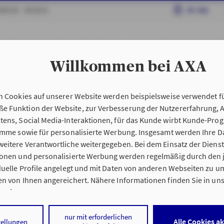
RRIERE
MEDIEN
MY AXA
AHRZEUGE
HAFTPFLICHT & RECHT
HAUS & WOHNUNG
GESUN
Willkommen bei AXA
n Cookies auf unserer Website werden beispielsweise verwendet fü
Versicherungsangebote
 Funktion der Website, zur Verbesserung der Nutzererfahrung, 
tens, Social Media-Interaktionen, für das Kunde wirbt Kunde-Pro
ramme sowie für personalisierte Werbung. Insgesamt werden Ihre D
eitere Verantwortliche weitergegeben. Bei dem Einsatz der Dienste
ote berechnen
ionen und personalisierte Werbung werden regelmäßig durch den 
iduelle Profile angelegt und mit Daten von anderen Webseiten zu 
n von Ihnen angereichert. Nähere Informationen finden Sie in un
nweisen
.
 auf „Alle Cookies akzeptieren" stimmen Sie für alle nicht technisc
nur mit erforderlichen
Alle Cookies a
tellungen