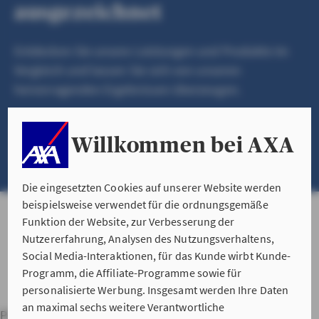
ausgezeichnet
Entdecken Sie unsere Leistungen und Produkte im
Vergleich und lassen Sie sich von unseren
hervorragenden Ergebnissen überzeugen.
Willkommen bei AXA
TESTS PRODUKTE UND SERVICES
Die eingesetzten Cookies auf unserer Website werden
beispielsweise verwendet für die ordnungsgemäße
Funktion der Website, zur Verbesserung der
Nutzererfahrung, Analysen des Nutzungsverhaltens,
Social Media-Interaktionen, für das Kunde wirbt Kunde-
Programm, die Affiliate-Programme sowie für
personalisierte Werbung. Insgesamt werden Ihre Daten
an maximal sechs weitere Verantwortliche
Private Haftpflichtversicherung
Hausratversicherung