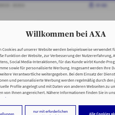
RRIERE
MEDIEN
MY AXA
HAFTPFLICHT
BÜRGSCHAFTEN
FINANZIERUNG
WEITERE 
Willkommen bei AXA
ersversorgung
n Cookies auf unserer Website werden beispielsweise verwendet fü
rsorgung
Eine Investiti
 Funktion der Website, zur Verbesserung der Nutzererfahrung, 
tens, Social Media-Interaktionen, für das Kunde wirbt Kunde-Pro
ramme sowie für personalisierte Werbung. Insgesamt werden Ihre D
eitere Verantwortliche weitergegeben. Bei dem Einsatz der Dienste
ionen und personalisierte Werbung werden regelmäßig durch den 
iduelle Profile angelegt und mit Daten von anderen Webseiten zu 
n von Ihnen angereichert. Nähere Informationen finden Sie in un
nweisen
.
 auf „Alle Cookies akzeptieren" stimmen Sie für alle nicht technisc
nur mit erforderlichen
Alle Cookies a
tellungen