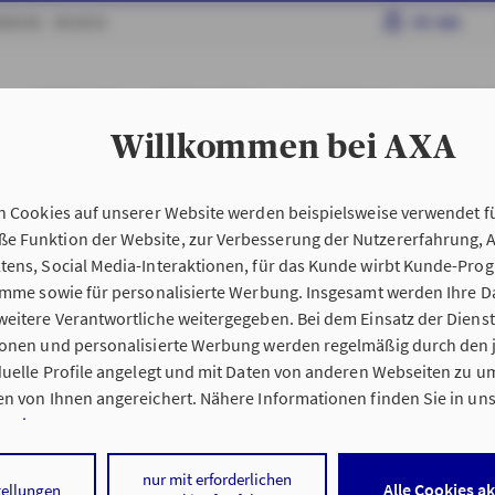
RRIERE
MEDIEN
MY AXA
HAFTPFLICHT
BÜRGSCHAFTEN
FINANZIERUNG
WEITERE 
Willkommen bei AXA
ersversorgung
n Cookies auf unserer Website werden beispielsweise verwendet fü
rsorgung
Eine Investiti
 Funktion der Website, zur Verbesserung der Nutzererfahrung, 
tens, Social Media-Interaktionen, für das Kunde wirbt Kunde-Pro
ramme sowie für personalisierte Werbung. Insgesamt werden Ihre D
eitere Verantwortliche weitergegeben. Bei dem Einsatz der Dienste
ionen und personalisierte Werbung werden regelmäßig durch den 
iduelle Profile angelegt und mit Daten von anderen Webseiten zu 
n von Ihnen angereichert. Nähere Informationen finden Sie in un
nweisen
.
 auf „Alle Cookies akzeptieren" stimmen Sie für alle nicht technisc
nur mit erforderlichen
Alle Cookies a
tellungen