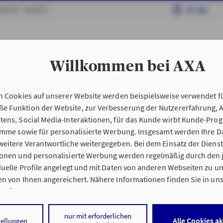
RRIERE
MEDIEN
MY AXA
FLICHT & RECHT
HAUS & WOHNUNG
GESUNDHEIT
VORSORGE
Willkommen bei AXA
 mit der Exchange-Sicherheitslücke
n Cookies auf unserer Website werden beispielsweise verwendet fü
 zum Umgang mit der 
 Funktion der Website, zur Verbesserung der Nutzererfahrung, 
tens, Social Media-Interaktionen, für das Kunde wirbt Kunde-Pro
ramme sowie für personalisierte Werbung. Insgesamt werden Ihre D
eitere Verantwortliche weitergegeben. Bei dem Einsatz der Dienste
ionen und personalisierte Werbung werden regelmäßig durch den 
iduelle Profile angelegt und mit Daten von anderen Webseiten zu 
n von Ihnen angereichert. Nähere Informationen finden Sie in un
nweisen
.
 auf „Alle Cookies akzeptieren" stimmen Sie für alle nicht technisc
nur mit erforderlichen
Alle Cookies a
tellungen