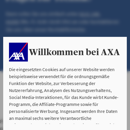
Dann rufen Sie uns einfach unter
0221 148-
41099
(Mo.-Fr. 8.00-18.00 Uhr) an oder kontaktieren
Sie uns über unser Kontaktformular.
Willkommen bei AXA
NACHRICHT SENDEN
Die eingesetzten Cookies auf unserer Website werden
beispielsweise verwendet für die ordnungsgemäße
Funktion der Website, zur Verbesserung der
Nutzererfahrung, Analysen des Nutzungsverhaltens,
Social Media-Interaktionen, für das Kunde wirbt Kunde-
Programm, die Affiliate-Programme sowie für
personalisierte Werbung. Insgesamt werden Ihre Daten
an maximal sechs weitere Verantwortliche
Private Haftpflichtversicherung
Hausratversicherung
weitergegeben. Bei dem Einsatz der Dienste für Social
Berufsunfähigkeitsversicherung
Kfz-Versicherung