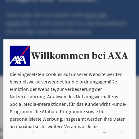
Dann rufen Sie uns einfach unter
0221 148-
41099
(Mo.-Fr. 8.00-18.00 Uhr) an oder kontaktieren
Sie uns über unser Kontaktformular.
Willkommen bei AXA
NACHRICHT SENDEN
Die eingesetzten Cookies auf unserer Website werden
beispielsweise verwendet für die ordnungsgemäße
Funktion der Website, zur Verbesserung der
Nutzererfahrung, Analysen des Nutzungsverhaltens,
Social Media-Interaktionen, für das Kunde wirbt Kunde-
Programm, die Affiliate-Programme sowie für
personalisierte Werbung. Insgesamt werden Ihre Daten
an maximal sechs weitere Verantwortliche
Private Haftpflichtversicherung
Hausratversicherung
weitergegeben. Bei dem Einsatz der Dienste für Social
Berufsunfähigkeitsversicherung
Kfz-Versicherung