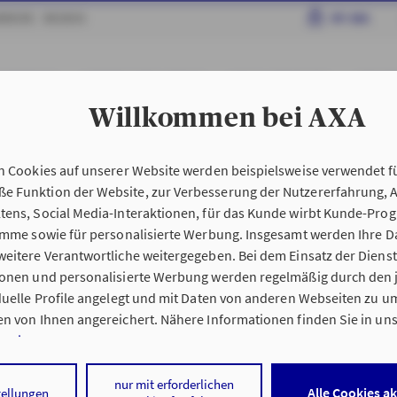
RRIERE
MEDIEN
MY AXA
AHRZEUGE
HAFTPFLICHT & RECHT
HAUS & WOHNUNG
GESUN
Willkommen bei AXA
n Cookies auf unserer Website werden beispielsweise verwendet fü
al
My AXA:
 Funktion der Website, zur Verbesserung der Nutzererfahrung, 
tens, Social Media-Interaktionen, für das Kunde wirbt Kunde-Pro
ramme sowie für personalisierte Werbung. Insgesamt werden Ihre D
Auch unterwegs als App nutzen
eitere Verantwortliche weitergegeben. Bei dem Einsatz der Dienste
ionen und personalisierte Werbung werden regelmäßig durch den 
iduelle Profile angelegt und mit Daten von anderen Webseiten zu 
n von Ihnen angereichert. Nähere Informationen finden Sie in un
nweisen
.
 auf „Alle Cookies akzeptieren" stimmen Sie für alle nicht technisc
nur mit erforderlichen
Alle Cookies a
tellungen