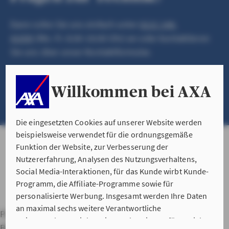
Dann rufen Sie uns einfach unter
0221 148-
41099
(Mo.-Fr. 8.00-18.00 Uhr) an oder kontaktieren
Sie uns über unser Kontaktformular.
Willkommen bei AXA
NACHRICHT SENDEN
Die eingesetzten Cookies auf unserer Website werden
beispielsweise verwendet für die ordnungsgemäße
Funktion der Website, zur Verbesserung der
Nutzererfahrung, Analysen des Nutzungsverhaltens,
Social Media-Interaktionen, für das Kunde wirbt Kunde-
Programm, die Affiliate-Programme sowie für
personalisierte Werbung. Insgesamt werden Ihre Daten
an maximal sechs weitere Verantwortliche
Private Haftpflichtversicherung
Hausratversicherung
weitergegeben. Bei dem Einsatz der Dienste für Social
Berufsunfähigkeitsversicherung
Kfz-Versicherung