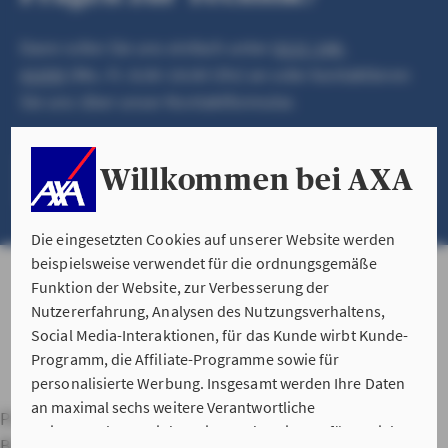
Dann rufen Sie uns einfach unter
0221 148-
41099
(Mo.-Fr. 8.00-18.00 Uhr) an oder kontaktieren
Sie uns über unser Kontaktformular.
Willkommen bei AXA
NACHRICHT SENDEN
Die eingesetzten Cookies auf unserer Website werden
beispielsweise verwendet für die ordnungsgemäße
Funktion der Website, zur Verbesserung der
Nutzererfahrung, Analysen des Nutzungsverhaltens,
Social Media-Interaktionen, für das Kunde wirbt Kunde-
Programm, die Affiliate-Programme sowie für
personalisierte Werbung. Insgesamt werden Ihre Daten
an maximal sechs weitere Verantwortliche
Private Haftpflichtversicherung
Hausratversicherung
weitergegeben. Bei dem Einsatz der Dienste für Social
Berufsunfähigkeitsversicherung
Kfz-Versicherung