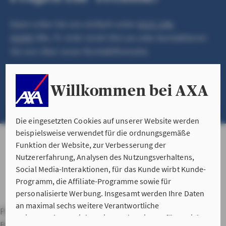
Dann rufen Sie uns einfach unter
0221 148-
41099
(Mo.-Fr. 8.00-18.00 Uhr) an oder kontaktieren
Sie uns über unser Kontaktformular.
Willkommen bei AXA
NACHRICHT SENDEN
Die eingesetzten Cookies auf unserer Website werden
beispielsweise verwendet für die ordnungsgemäße
Funktion der Website, zur Verbesserung der
Nutzererfahrung, Analysen des Nutzungsverhaltens,
Social Media-Interaktionen, für das Kunde wirbt Kunde-
Programm, die Affiliate-Programme sowie für
personalisierte Werbung. Insgesamt werden Ihre Daten
an maximal sechs weitere Verantwortliche
Private Haftpflichtversicherung
Hausratversicherung
weitergegeben. Bei dem Einsatz der Dienste für Social
Berufsunfähigkeitsversicherung
Kfz-Versicherung