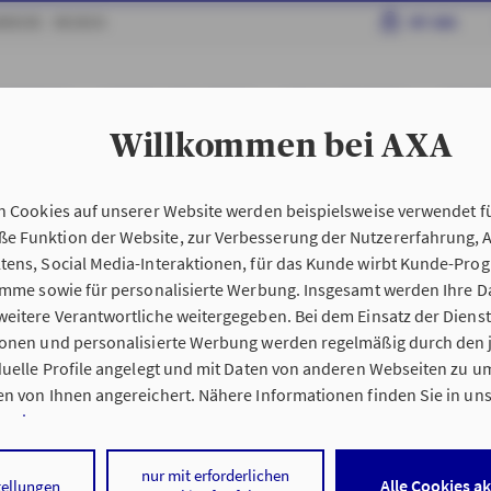
RRIERE
MEDIEN
MY AXA
AHRZEUGE
HAFTPFLICHT & RECHT
HAUS & WOHNUNG
GESUN
Willkommen bei AXA
herung
n Cookies auf unserer Website werden beispielsweise verwendet fü
cherung
Premiumschutz
 Funktion der Website, zur Verbesserung der Nutzererfahrung, 
tens, Social Media-Interaktionen, für das Kunde wirbt Kunde-Pro
ramme sowie für personalisierte Werbung. Insgesamt werden Ihre D
 ausgezeichneten Schutz abschließen
Status als Privatpatien
eitere Verantwortliche weitergegeben. Bei dem Einsatz der Dienste
ionen und personalisierte Werbung werden regelmäßig durch den 
iduelle Profile angelegt und mit Daten von anderen Webseiten zu 
n von Ihnen angereichert. Nähere Informationen finden Sie in un
nweisen
.
 auf „Alle Cookies akzeptieren" stimmen Sie für alle nicht technisc
nur mit erforderlichen
Alle Cookies a
tellungen