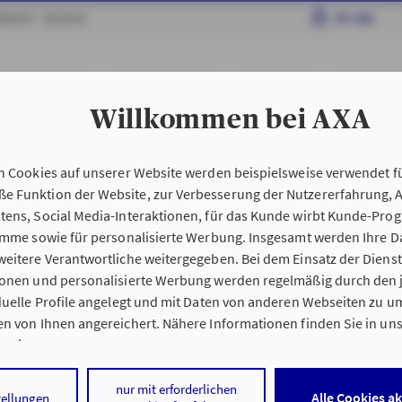
RRIERE
MEDIEN
MY AXA
FLICHT & RECHT
HAUS & WOHNUNG
GESUNDHEIT
VORSORGE
Willkommen bei AXA
n Cookies auf unserer Website werden beispielsweise verwendet fü
lung
Was tun, wenn e
 Funktion der Website, zur Verbesserung der Nutzererfahrung, 
tens, Social Media-Interaktionen, für das Kunde wirbt Kunde-Pro
ramme sowie für personalisierte Werbung. Insgesamt werden Ihre D
eitere Verantwortliche weitergegeben. Bei dem Einsatz der Dienste
ionen und personalisierte Werbung werden regelmäßig durch den 
iduelle Profile angelegt und mit Daten von anderen Webseiten zu 
n von Ihnen angereichert. Nähere Informationen finden Sie in un
nweisen
.
 auf „Alle Cookies akzeptieren" stimmen Sie für alle nicht technisc
nur mit erforderlichen
Alle Cookies a
tellungen