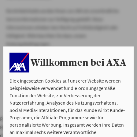
Die Artikelinhalte werden Ihnen von AXA als unverbindliche
Serviceinformationen zur Verfügung gestellt. Diese
Informationen erheben kein Recht auf Vollständigkeit oder
Gültigkeit. Bitte beachten Sie dazu unsere
Nutzungsbedingungen.
Willkommen bei AXA
Die eingesetzten Cookies auf unserer Website werden
beispielsweise verwendet für die ordnungsgemäße
Funktion der Website, zur Verbesserung der
Nutzererfahrung, Analysen des Nutzungsverhaltens,
Social Media-Interaktionen, für das Kunde wirbt Kunde-
Programm, die Affiliate-Programme sowie für
Private Haftpflichtversicherung
Hausratversicherung
personalisierte Werbung. Insgesamt werden Ihre Daten
Berufsunfähigkeitsversicherung
Kfz-Versicherung
an maximal sechs weitere Verantwortliche
Gebäudeversicherung
Adresse ändern
Bankverbindung