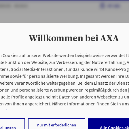
RRIERE
MEDIEN
MY AXA
AHRZEUGE
HAFTPFLICHT & RECHT
HAUS & WOHNUNG
GESUN
Willkommen bei AXA
n Cookies auf unserer Website werden beispielsweise verwendet fü
chnelle Hilfe im Schad
 Funktion der Website, zur Verbesserung der Nutzererfahrung, 
tens, Social Media-Interaktionen, für das Kunde wirbt Kunde-Pro
ramme sowie für personalisierte Werbung. Insgesamt werden Ihre D
eitere Verantwortliche weitergegeben. Bei dem Einsatz der Dienste
ionen und personalisierte Werbung werden regelmäßig durch den 
iduelle Profile angelegt und mit Daten von anderen Webseiten zu 
n von Ihnen angereichert. Nähere Informationen finden Sie in un
nweisen
.
 auf „Alle Cookies akzeptieren" stimmen Sie für alle nicht technisc
nur mit erforderlichen
Alle Cookies a
tellungen