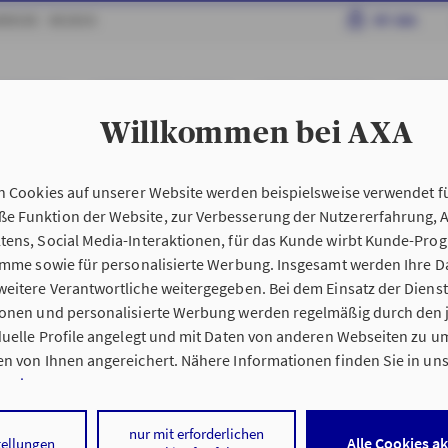
RRIERE
MEDIEN
MY AXA
AHRZEUGE
HAFTPFLICHT & RECHT
HAUS & WOHNUNG
GESUN
Willkommen bei AXA
n Cookies auf unserer Website werden beispielsweise verwendet fü
chnelle Hilfe im Schad
 Funktion der Website, zur Verbesserung der Nutzererfahrung, 
tens, Social Media-Interaktionen, für das Kunde wirbt Kunde-Pro
ramme sowie für personalisierte Werbung. Insgesamt werden Ihre D
eitere Verantwortliche weitergegeben. Bei dem Einsatz der Dienste
ionen und personalisierte Werbung werden regelmäßig durch den 
iduelle Profile angelegt und mit Daten von anderen Webseiten zu 
n von Ihnen angereichert. Nähere Informationen finden Sie in un
nweisen
.
 auf „Alle Cookies akzeptieren" stimmen Sie für alle nicht technisc
nur mit erforderlichen
Alle Cookies a
tellungen