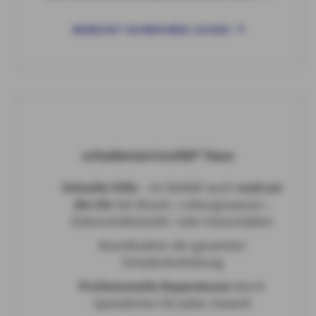
WERKSTATT IN IHRER NÄHE SUCHEN
schadenservice360° Haus
Schnelle Hilfe
– im Notfall auch
rund um
die Uhr
bei Brand-, Leitungswasser-,
Einbruchdiebstahl- oder Glasschäden
Koordination der gesamten
Schadenbehebung
Professionelle Reparaturen
durch
Spezialisten für jedes Gewerk