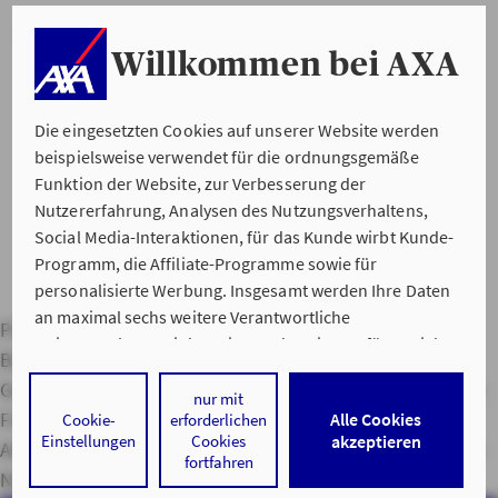
CHECKLISTE HOCHWASSER (PDF, 60 KB)
Willkommen bei AXA
Die eingesetzten Cookies auf unserer Website werden
beispielsweise verwendet für die ordnungsgemäße
Funktion der Website, zur Verbesserung der
Nutzererfahrung, Analysen des Nutzungsverhaltens,
Social Media-Interaktionen, für das Kunde wirbt Kunde-
Programm, die Affiliate-Programme sowie für
personalisierte Werbung. Insgesamt werden Ihre Daten
an maximal sechs weitere Verantwortliche
Private Haftpflichtversicherung
Hausratversicherung
weitergegeben. Bei dem Einsatz der Dienste für Social
Berufsunfähigkeitsversicherung
Kfz-Versicherung
Media-Interaktionen und personalisierte Werbung
Gebäudeversicherung
Service Apps
Versicherungslexikon
werden regelmäßig durch den jeweiligen Anbieter
nur mit
Freunde werben
Hilfe im Schadensfall
Servicenummern
Alle Cookies
Cookie-
erforderlichen
individuelle Profile angelegt und mit Daten von anderen
Einstellungen
Cookies
akzeptieren
Adressen
Lob & Kritik
Impressum
Datenschutz & Cookies
Webseiten zu umfassenden Nutzungsprofilen von Ihnen
fortfahren
angereichert. Nähere Informationen finden Sie in
Nutzungshinweise
Barrierefreiheit
AXA IN SOCIAL MEDIA