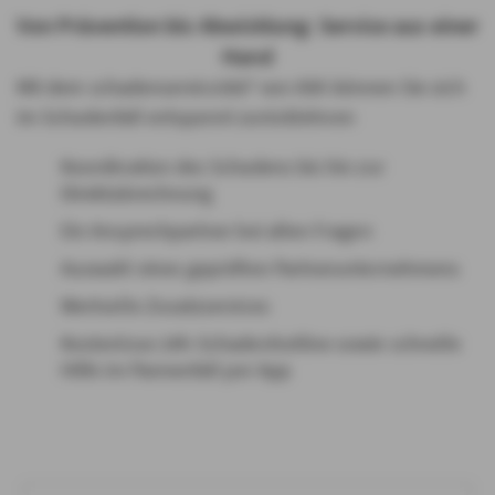
Von Prävention bis Abwicklung: Service aus einer
Hand
Mit dem schadenservice360° von AXA können Sie sich
im Schadenfall entspannt zurücklehnen
Koordination des Schadens bis hin zur
Direktabrechnung
Ein Ansprechpartner bei allen Fragen
Auswahl eines geprüften Partnerunternehmens
Wertvolle Zusatzservices
Kostenlose 24h-Schadenhotline sowie schnelle
Hilfe im Pannenfall per App