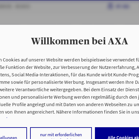
RRIERE
MEDIEN
MY AXA
AHRZEUGE
HAFTPFLICHT & RECHT
HAUS & WOHNUNG
GESUN
Willkommen bei AXA
n Cookies auf unserer Website werden beispielsweise verwendet fü
chnelle Hilfe im Schad
 Funktion der Website, zur Verbesserung der Nutzererfahrung, 
tens, Social Media-Interaktionen, für das Kunde wirbt Kunde-Pro
ramme sowie für personalisierte Werbung. Insgesamt werden Ihre D
eitere Verantwortliche weitergegeben. Bei dem Einsatz der Dienste
ionen und personalisierte Werbung werden regelmäßig durch den 
iduelle Profile angelegt und mit Daten von anderen Webseiten zu 
n von Ihnen angereichert. Nähere Informationen finden Sie in un
nweisen
.
 auf „Alle Cookies akzeptieren" stimmen Sie für alle nicht technisc
nur mit erforderlichen
Alle Cookies a
tellungen