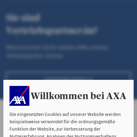
Sie sind
Vertriebspartner:in?
Bitte besuchen Sie für weitere Hilfe unseren
Vertriebspartner-Service.
VERTRIEBSPORTALE
Willkommen bei AXA
Die eingesetzten Cookies auf unserer Website werden
beispielsweise verwendet für die ordnungsgemäße
Funktion der Website, zur Verbesserung der
Nutzererfahrung, Analysen des Nutzungsverhaltens,