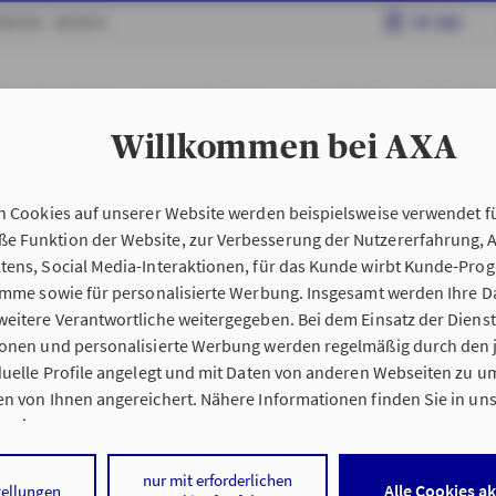
RRIERE
MEDIEN
MY AXA
FLICHT & RECHT
HAUS & WOHNUNG
GESUNDHEIT
VORSORGE
Willkommen bei AXA
ng
n Cookies auf unserer Website werden beispielsweise verwendet fü
 Funktion der Website, zur Verbesserung der Nutzererfahrung, 
tens, Social Media-Interaktionen, für das Kunde wirbt Kunde-Pro
ramme sowie für personalisierte Werbung. Insgesamt werden Ihre D
eitere Verantwortliche weitergegeben. Bei dem Einsatz der Dienste
ionen und personalisierte Werbung werden regelmäßig durch den 
iduelle Profile angelegt und mit Daten von anderen Webseiten zu 
n von Ihnen angereichert. Nähere Informationen finden Sie in un
nweisen
.
 auf „Alle Cookies akzeptieren" stimmen Sie für alle nicht technisc
nur mit erforderlichen
Alle Cookies a
tellungen