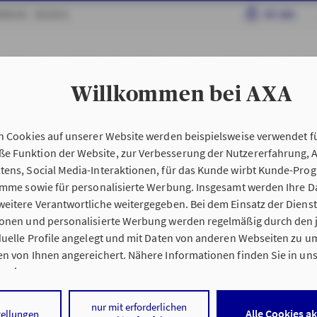
RRIERE
MEDIEN
MY AXA
AHRZEUGE
HAFTPFLICHT & RECHT
HAUS & WOHNUNG
GESUN
Willkommen bei AXA
icherung
n Cookies auf unserer Website werden beispielsweise verwendet fü
ersicherung von AXA
Sc
 Funktion der Website, zur Verbesserung der Nutzererfahrung, 
tens, Social Media-Interaktionen, für das Kunde wirbt Kunde-Pro
erechnet: Sie haben Li
ramme sowie für personalisierte Werbung. Insgesamt werden Ihre D
eitere Verantwortliche weitergegeben. Bei dem Einsatz der Dienste
le, 26 Jahre und wohne
ionen und personalisierte Werbung werden regelmäßig durch den 
iduelle Profile angelegt und mit Daten von anderen Webseiten zu 
re schadenfrei und hab
n von Ihnen angereichert. Nähere Informationen finden Sie in un
nweisen
.
riftverfahren gewählt.
 auf „Alle Cookies akzeptieren" stimmen Sie für alle nicht technisc
nur mit erforderlichen
Alle Cookies a
tellungen