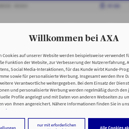
RRIERE
MEDIEN
MY AXA
AHRZEUGE
HAFTPFLICHT & RECHT
HAUS & WOHNUNG
GESUN
Willkommen bei AXA
icherung
n Cookies auf unserer Website werden beispielsweise verwendet fü
ersicherung von AXA
Sc
 Funktion der Website, zur Verbesserung der Nutzererfahrung, 
tens, Social Media-Interaktionen, für das Kunde wirbt Kunde-Pro
erechnet: Sie haben Li
ramme sowie für personalisierte Werbung. Insgesamt werden Ihre D
eitere Verantwortliche weitergegeben. Bei dem Einsatz der Dienste
le, 26 Jahre und wohne
ionen und personalisierte Werbung werden regelmäßig durch den 
iduelle Profile angelegt und mit Daten von anderen Webseiten zu 
re schadenfrei und hab
n von Ihnen angereichert. Nähere Informationen finden Sie in un
nweisen
.
riftverfahren gewählt.
 auf „Alle Cookies akzeptieren" stimmen Sie für alle nicht technisc
nur mit erforderlichen
Alle Cookies a
tellungen