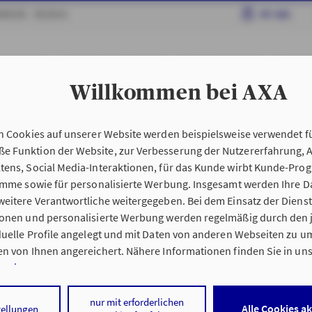
RRIERE
MEDIEN
MY AXA
AHRZEUGE
HAFTPFLICHT & RECHT
HAUS & WOHNUNG
GESUN
Willkommen bei AXA
n Cookies auf unserer Website werden beispielsweise verwendet fü
ung
Schutz vor Schaden
 Funktion der Website, zur Verbesserung der Nutzererfahrung, 
tens, Social Media-Interaktionen, für das Kunde wirbt Kunde-Pro
ramme sowie für personalisierte Werbung. Insgesamt werden Ihre D
eitere Verantwortliche weitergegeben. Bei dem Einsatz der Dienste
ionen und personalisierte Werbung werden regelmäßig durch den 
iduelle Profile angelegt und mit Daten von anderen Webseiten zu 
n von Ihnen angereichert. Nähere Informationen finden Sie in un
nweisen
.
 auf „Alle Cookies akzeptieren" stimmen Sie für alle nicht technisc
nur mit erforderlichen
Alle Cookies a
tellungen