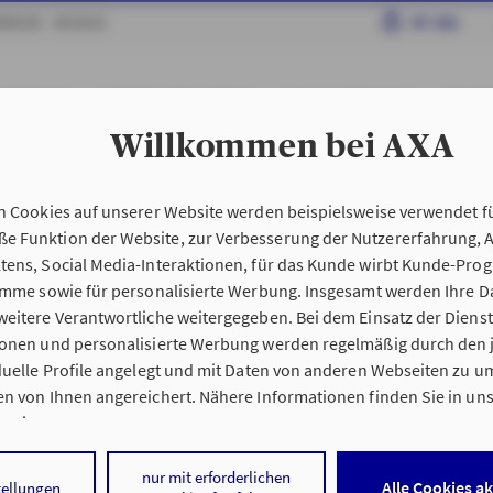
RRIERE
MEDIEN
MY AXA
AHRZEUGE
HAFTPFLICHT & RECHT
HAUS & WOHNUNG
GESUN
Willkommen bei AXA
icherung
n Cookies auf unserer Website werden beispielsweise verwendet fü
sicherung
 Funktion der Website, zur Verbesserung der Nutzererfahrung, 
tens, Social Media-Interaktionen, für das Kunde wirbt Kunde-Pro
ramme sowie für personalisierte Werbung. Insgesamt werden Ihre D
eitere Verantwortliche weitergegeben. Bei dem Einsatz der Dienste
ionen und personalisierte Werbung werden regelmäßig durch den 
iduelle Profile angelegt und mit Daten von anderen Webseiten zu 
n von Ihnen angereichert. Nähere Informationen finden Sie in un
nweisen
.
 auf „Alle Cookies akzeptieren" stimmen Sie für alle nicht technisc
nur mit erforderlichen
Alle Cookies a
tellungen