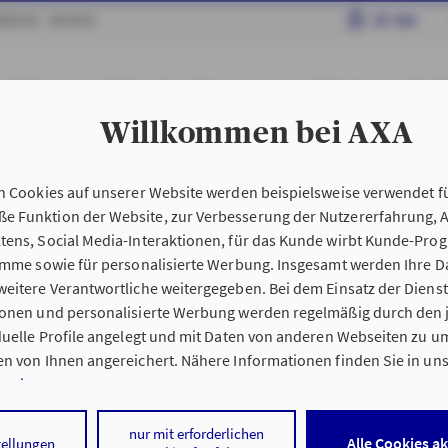
RRIERE
MEDIEN
MY AXA
AHRZEUGE
HAFTPFLICHT & RECHT
HAUS & WOHNUNG
GESUN
Willkommen bei AXA
n Cookies auf unserer Website werden beispielsweise verwendet fü
erung von AXA
Flexibel
 Funktion der Website, zur Verbesserung der Nutzererfahrung, 
tens, Social Media-Interaktionen, für das Kunde wirbt Kunde-Pro
ramme sowie für personalisierte Werbung. Insgesamt werden Ihre D
eitere Verantwortliche weitergegeben. Bei dem Einsatz der Dienste
ionen und personalisierte Werbung werden regelmäßig durch den 
iduelle Profile angelegt und mit Daten von anderen Webseiten zu 
n von Ihnen angereichert. Nähere Informationen finden Sie in un
nweisen
.
 auf „Alle Cookies akzeptieren" stimmen Sie für alle nicht technisc
nur mit erforderlichen
Alle Cookies a
tellungen