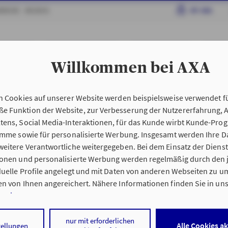
RRIERE
MEDIEN
MY AXA
AHRZEUGE
HAFTPFLICHT & RECHT
HAUS & WOHNUNG
GESUN
Willkommen bei AXA
rung
n Cookies auf unserer Website werden beispielsweise verwendet fü
 von AXA
Sicherheit fü
 Funktion der Website, zur Verbesserung der Nutzererfahrung, 
tens, Social Media-Interaktionen, für das Kunde wirbt Kunde-Pro
 haben wir gerechnet:
ramme sowie für personalisierte Werbung. Insgesamt werden Ihre D
eitere Verantwortliche weitergegeben. Bei dem Einsatz der Dienste
herungssumme von 19.5
ionen und personalisierte Werbung werden regelmäßig durch den 
iduelle Profile angelegt und mit Daten von anderen Webseiten zu 
300 € gewählt. Sie sin
n von Ihnen angereichert. Nähere Informationen finden Sie in un
nweisen
.
ohnung mit 30 qm und 
 auf „Alle Cookies akzeptieren" stimmen Sie für alle nicht technisc
nur mit erforderlichen
Alle Cookies a
tellungen