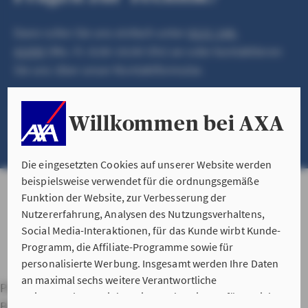
Dann rufen Sie uns einfach unter
0221 148-
41099
(Mo.-Fr. 8.00-18.00 Uhr) an oder kontaktieren
Sie uns über unser Kontaktformular.
Willkommen bei AXA
NACHRICHT SENDEN
Die eingesetzten Cookies auf unserer Website werden
beispielsweise verwendet für die ordnungsgemäße
Funktion der Website, zur Verbesserung der
Nutzererfahrung, Analysen des Nutzungsverhaltens,
Social Media-Interaktionen, für das Kunde wirbt Kunde-
Programm, die Affiliate-Programme sowie für
personalisierte Werbung. Insgesamt werden Ihre Daten
an maximal sechs weitere Verantwortliche
Private Haftpflichtversicherung
Hausratversicherung
weitergegeben. Bei dem Einsatz der Dienste für Social
Berufsunfähigkeitsversicherung
Kfz-Versicherung