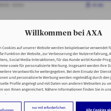
RRIERE
MEDIEN
MY AXA
AHRZEUGE
HAFTPFLICHT & RECHT
HAUS & WOHNUNG
GESUN
Willkommen bei AXA
n Cookies auf unserer Website werden beispielsweise verwendet fü
rsorge
Für eine nachhal
 Funktion der Website, zur Verbesserung der Nutzererfahrung, 
tens, Social Media-Interaktionen, für das Kunde wirbt Kunde-Pro
ramme sowie für personalisierte Werbung. Insgesamt werden Ihre D
eitere Verantwortliche weitergegeben. Bei dem Einsatz der Dienste
ionen und personalisierte Werbung werden regelmäßig durch den 
iduelle Profile angelegt und mit Daten von anderen Webseiten zu 
n von Ihnen angereichert. Nähere Informationen finden Sie in un
nweisen
.
 auf „Alle Cookies akzeptieren" stimmen Sie für alle nicht technisc
nur mit erforderlichen
Alle Cookies a
tellungen