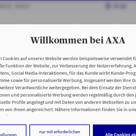
RRIERE
MEDIEN
MY AXA
AHRZEUGE
HAFTPFLICHT & RECHT
HAUS & WOHNUNG
GESUN
Willkommen bei AXA
 & Wohnung
n Cookies auf unserer Website werden beispielsweise verwendet fü
hnung
 Funktion der Website, zur Verbesserung der Nutzererfahrung, 
tens, Social Media-Interaktionen, für das Kunde wirbt Kunde-Pro
ramme sowie für personalisierte Werbung. Insgesamt werden Ihre D
eitere Verantwortliche weitergegeben. Bei dem Einsatz der Dienste
ionen und personalisierte Werbung werden regelmäßig durch den 
iduelle Profile angelegt und mit Daten von anderen Webseiten zu 
n von Ihnen angereichert. Nähere Informationen finden Sie in un
nweisen
.
 auf „Alle Cookies akzeptieren" stimmen Sie für alle nicht technisc
nur mit erforderlichen
Alle Cookies a
tellungen