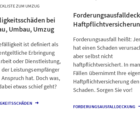
ECKLISTE ZUM UMZUG
Forderungsausfalldec
ligkeitsschäden bei
Haftpflichtversicheru
au, Umbau, Umzug
Forderungsausfall heißt: J
fälligkeit ist definiert als
hat einen Schaden verursach
entgeltliche Erbringung
aber selbst nicht
Arbeit oder Dienstleistung,
haftpflichtversichert. In m
e der Leistungsempfänger
Fällen übernimmt Ihre eige
 Anspruch hat. Doch was,
Haftpflichtversicherung den
abei etwas schief geht?
Schaden. Sorgen Sie vor!
IGKEITSSCHÄDEN
FORDERUNGSAUSFALLDECKUNG