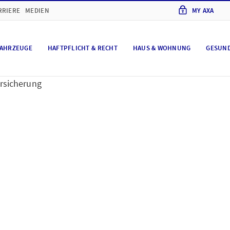
RRIERE
MEDIEN
MY AXA
AHRZEUGE
HAFTPFLICHT & RECHT
HAUS & WOHNUNG
GESUN
ersicherung
versicherung