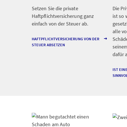
Setzen Sie die private
Die Pr
Haftpflichtversicherung ganz
ist so
einfach von der Steuer ab.
gesetzl
alle v
Schäde
HAFTPFLICHTVERSICHERUNG VON DER
STEUER ABSETZEN
seine
dafür
IST EIN
SINNVO