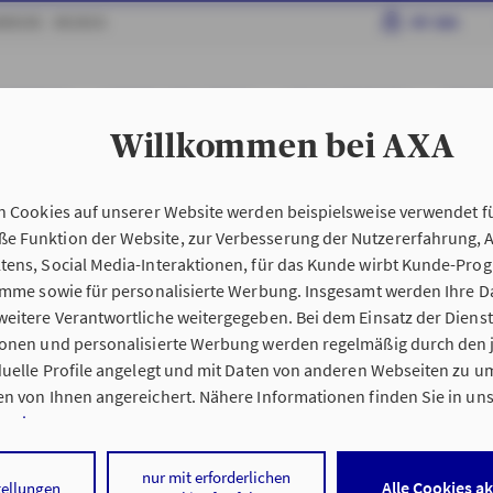
RRIERE
MEDIEN
MY AXA
AHRZEUGE
HAFTPFLICHT & RECHT
HAUS & WOHNUNG
GESUN
Willkommen bei AXA
ersicherung
n Cookies auf unserer Website werden beispielsweise verwendet fü
versicherung
 Funktion der Website, zur Verbesserung der Nutzererfahrung, 
tens, Social Media-Interaktionen, für das Kunde wirbt Kunde-Pro
ramme sowie für personalisierte Werbung. Insgesamt werden Ihre D
eitere Verantwortliche weitergegeben. Bei dem Einsatz der Dienste
ionen und personalisierte Werbung werden regelmäßig durch den 
iduelle Profile angelegt und mit Daten von anderen Webseiten zu 
n von Ihnen angereichert. Nähere Informationen finden Sie in un
nweisen
.
 auf „Alle Cookies akzeptieren" stimmen Sie für alle nicht technisc
nur mit erforderlichen
Alle Cookies a
tellungen